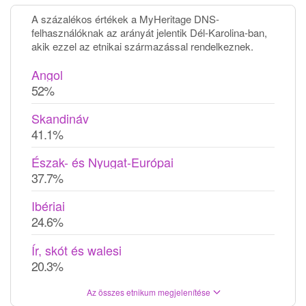
A százalékos értékek a MyHeritage DNS-
felhasználóknak az arányát jelentik Dél-Karolina-ban,
akik ezzel az etnikai származással rendelkeznek.
Angol
52%
Skandináv
41.1%
Észak- és Nyugat-Európai
37.7%
Ibériai
24.6%
Ír, skót és walesi
20.3%
Az összes etnikum megjelenítése