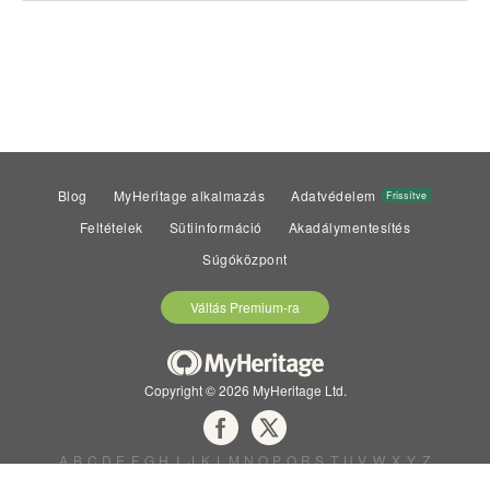
Blog
MyHeritage alkalmazás
Adatvédelem
Frissítve
Feltételek
Sütiinformáció
Akadálymentesítés
Súgóközpont
Váltás Premium-ra
Copyright © 2026 MyHeritage Ltd.
A
B
C
D
E
F
G
H
I
J
K
L
M
N
O
P
Q
R
S
T
U
V
W
X
Y
Z