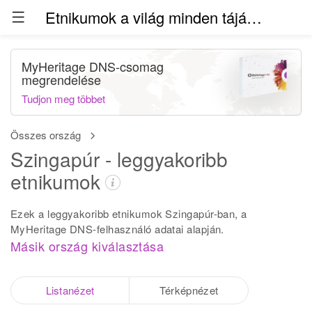
Etnikumok a világ minden táján (béta)
MyHeritage DNS-csomag
megrendelése
Tudjon meg többet
Összes ország
Szingapúr - leggyakoribb
etnikumok
Ezek a leggyakoribb etnikumok Szingapúr-ban, a
MyHeritage DNS-felhasználó adatai alapján.
Másik ország kiválasztása
Listanézet
Térképnézet