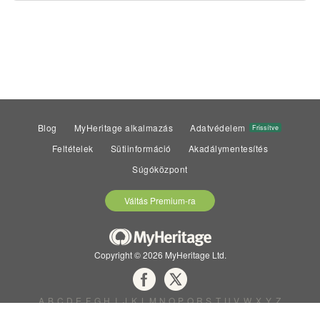
Blog
MyHeritage alkalmazás
Adatvédelem
Frissítve
Feltételek
Sütiinformáció
Akadálymentesítés
Súgóközpont
Váltás Premium-ra
Copyright © 2026 MyHeritage Ltd.
A
B
C
D
E
F
G
H
I
J
K
L
M
N
O
P
Q
R
S
T
U
V
W
X
Y
Z