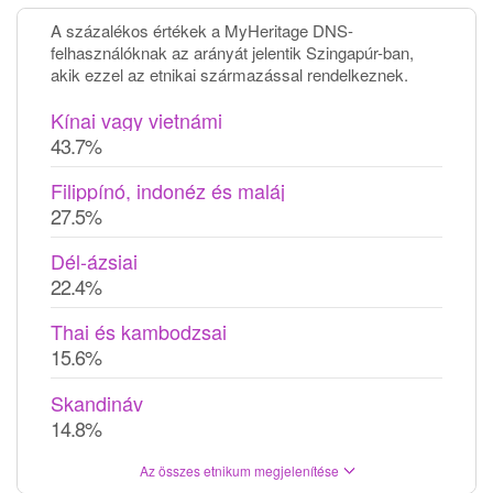
A százalékos értékek a MyHeritage DNS-
felhasználóknak az arányát jelentik Szingapúr-ban,
akik ezzel az etnikai származással rendelkeznek.
Kínai vagy vietnámi
43.7%
Filippínó, indonéz és maláj
27.5%
Dél-ázsiai
22.4%
Thai és kambodzsai
15.6%
Skandináv
14.8%
Az összes etnikum megjelenítése