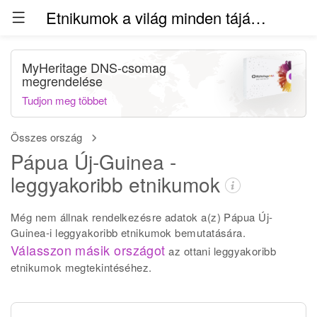
Etnikumok a világ minden táján (béta)
MyHeritage DNS-csomag
megrendelése
Tudjon meg többet
Összes ország
Pápua Új-Guinea -
leggyakoribb etnikumok
Még nem állnak rendelkezésre adatok a(z) Pápua Új-
Guinea-i leggyakoribb etnikumok bemutatására.
Válasszon másik országot
az ottani leggyakoribb
etnikumok megtekintéséhez.