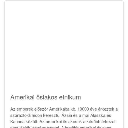
Amerikai őslakos etnikum
Az emberek először Amerikába kb. 10000 éve érkeztek a
szárazföldi hídon keresztül Ázsia és a mai Alaszka és
Kanada között. Az amerikai őslakosok a később érkezett
populációk leszármazottai. A legtöbb amerikai őslakos