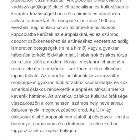
vadászó-gyűjtögető életet élt szociálisan és kulturálisan is
komplex közösségekben erős animista és sámánista
vallási tradíciókkal. Az európai kolonizáció 1500-as
évekbeli megindulása során az amerikai őslakosok
kapcsolatba kerültek az európaiakkal, és ez számos
csoport csökkenéséhez és eltűnéséhez vezetett az addig
ismeretlen betegségek (mint a himlő) vagy a gyakran
háborúba torkoló földviták miatt. Habár sok őslakos törzs
és kultúra túlélt a modern időkig - mostanra fél-autonóm
nemzetekké szerveződve - sok törzs széles eltűnése
tapasztalható. Az amerikai őslakosok leszármazottai
örökségüket gyakran több törzsköz kapcsolhatják és sok
amerikai őslakos rendelkezik európai és afrikai amerikai
keverék háttérrel. Az amerikai őslakos kultúrák öröksége
visszaköszön a kontinensen, számos hely neve annak
őslakos nyelvi megnevezéséből ered. Az Új világ
őslakosai által Európának bemutatott új növények - mint a
burgonya, paradicsom és a kukorica - széles körben
fogyasztottak az egész bolygón.