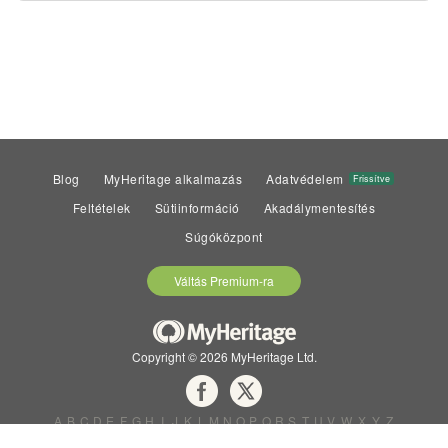
Blog
MyHeritage alkalmazás
Adatvédelem
Frissítve
Feltételek
Sütiinformáció
Akadálymentesítés
Súgóközpont
Váltás Premium-ra
Copyright © 2026 MyHeritage Ltd.
A
B
C
D
E
F
G
H
I
J
K
L
M
N
O
P
Q
R
S
T
U
V
W
X
Y
Z