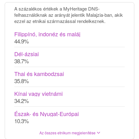
A százalékos értékek a MyHeritage DNS-
felhasználóknak az arányát jelentik Malajzia-ban, akik
ezzel az etnikai származással rendelkeznek.
Filippínó, indonéz és maláj
44.9%
Dél-ázsiai
38.7%
Thai és kambodzsai
35.8%
Kínai vagy vietnámi
34.2%
Észak- és Nyugat-Európai
10.3%
Az összes etnikum megjelenítése