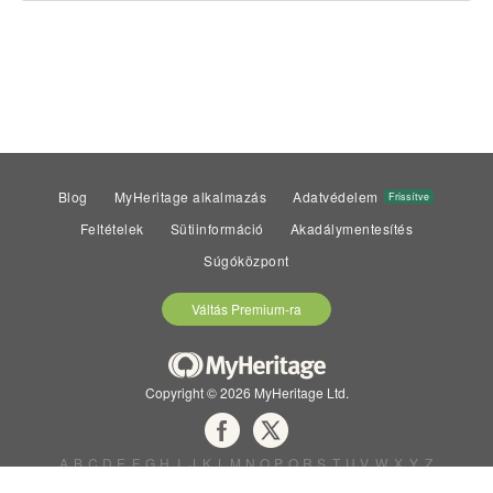
Blog
MyHeritage alkalmazás
Adatvédelem
Frissítve
Feltételek
Sütiinformáció
Akadálymentesítés
Súgóközpont
Váltás Premium-ra
Copyright © 2026 MyHeritage Ltd.
A
B
C
D
E
F
G
H
I
J
K
L
M
N
O
P
Q
R
S
T
U
V
W
X
Y
Z