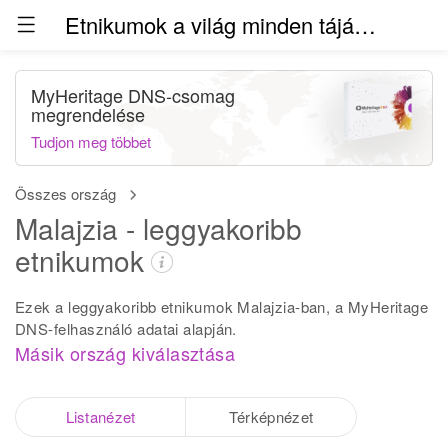
Etnikumok a világ minden táján (béta)
MyHeritage DNS-csomag
megrendelése
Tudjon meg többet
Összes ország
Malajzia - leggyakoribb
etnikumok
Ezek a leggyakoribb etnikumok Malajzia-ban, a MyHeritage
DNS-felhasználó adatai alapján.
Másik ország kiválasztása
Listanézet
Térképnézet