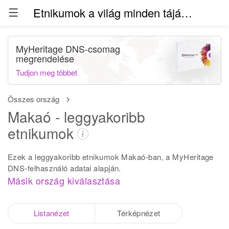
Etnikumok a világ minden táján (béta)
MyHeritage DNS-csomag
megrendelése
Tudjon meg többet
Összes ország
Makaó - leggyakoribb
etnikumok
Ezek a leggyakoribb etnikumok Makaó-ban, a MyHeritage
DNS-felhasználó adatai alapján.
Másik ország kiválasztása
Listanézet
Térképnézet