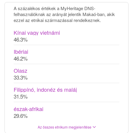
A százalékos értékek a MyHeritage DNS-
felhasználóknak az arányát jelentik Makaó-ban, akik
ezzel az etnikai származással rendelkeznek.
Kínai vagy vietnámi
46.3%
Ibériai
46.2%
Olasz
33.3%
Filippínó, indonéz és maláj
31.5%
észak-afrikai
29.6%
Az összes etnikum megjelenítése