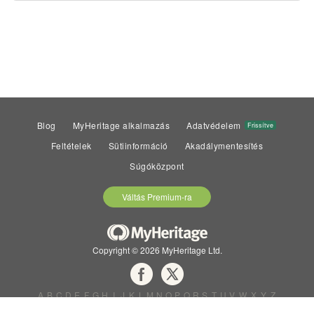
Blog
MyHeritage alkalmazás
Adatvédelem
Frissítve
Feltételek
Sütiinformáció
Akadálymentesítés
Súgóközpont
Váltás Premium-ra
Copyright © 2026 MyHeritage Ltd.
A
B
C
D
E
F
G
H
I
J
K
L
M
N
O
P
Q
R
S
T
U
V
W
X
Y
Z