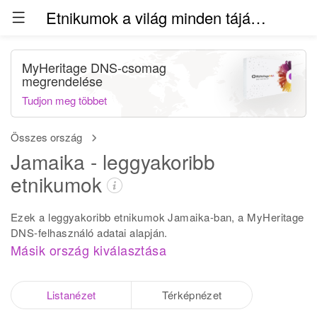
Etnikumok a világ minden táján (béta)
MyHeritage DNS-csomag
megrendelése
Tudjon meg többet
Összes ország
Jamaika - leggyakoribb
etnikumok
Ezek a leggyakoribb etnikumok Jamaika-ban, a MyHeritage
DNS-felhasználó adatai alapján.
Másik ország kiválasztása
Listanézet
Térképnézet