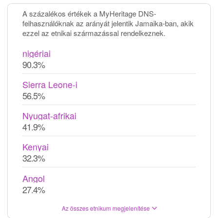
A százalékos értékek a MyHeritage DNS-
felhasználóknak az arányát jelentik Jamaika-ban, akik
ezzel az etnikai származással rendelkeznek.
nigériai
90.3%
Sierra Leone-i
56.5%
Nyugat-afrikai
41.9%
Kenyai
32.3%
Angol
27.4%
Az összes etnikum megjelenítése