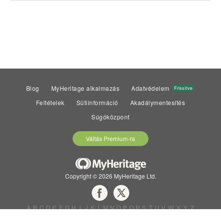
Blog
MyHeritage alkalmazás
Adatvédelem
Frissítve
Feltételek
Sütiinformáció
Akadálymentesítés
Súgóközpont
Váltás Premium-ra
Copyright © 2026 MyHeritage Ltd.
A
B
C
D
E
F
G
H
I
J
K
L
M
N
O
P
Q
R
S
T
U
V
W
X
Y
Z