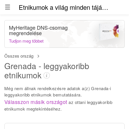
Etnikumok a világ minden táján (béta)
MyHeritage DNS-csomag
megrendelése
Tudjon meg többet
Összes ország
Grenada - leggyakoribb
etnikumok
Még nem állnak rendelkezésre adatok a(z) Grenada-i
leggyakoribb etnikumok bemutatására.
Válasszon másik országot
az ottani leggyakoribb
etnikumok megtekintéséhez.