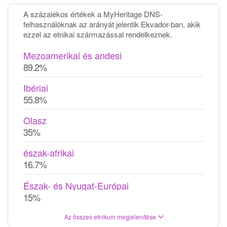
A százalékos értékek a MyHeritage DNS-
felhasználóknak az arányát jelentik Ekvador-ban, akik
ezzel az etnikai származással rendelkeznek.
Mezoamerikai és andesi
89.2%
Ibériai
55.8%
Olasz
35%
észak-afrikai
16.7%
Észak- és Nyugat-Európai
15%
Az összes etnikum megjelenítése