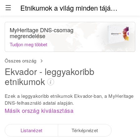
Etnikumok a világ minden táján (béta)
MyHeritage DNS-csomag
megrendelése
Tudjon meg többet
Összes ország
Ekvador - leggyakoribb
etnikumok
Ezek a leggyakoribb etnikumok Ekvador-ban, a MyHeritage
DNS-felhasználó adatai alapján.
Másik ország kiválasztása
Listanézet
Térképnézet