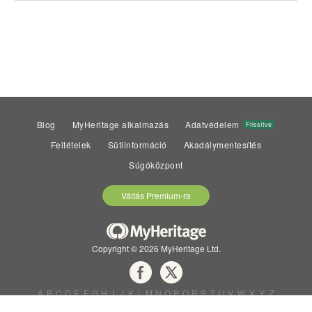
Blog
MyHeritage alkalmazás
Adatvédelem
Frissítve
Feltételek
Sütiinformáció
Akadálymentesítés
Súgóközpont
Váltás Premium-ra
Copyright © 2026 MyHeritage Ltd.
A
B
C
D
E
F
G
H
I
J
K
L
M
N
O
P
Q
R
S
T
U
V
W
X
Y
Z