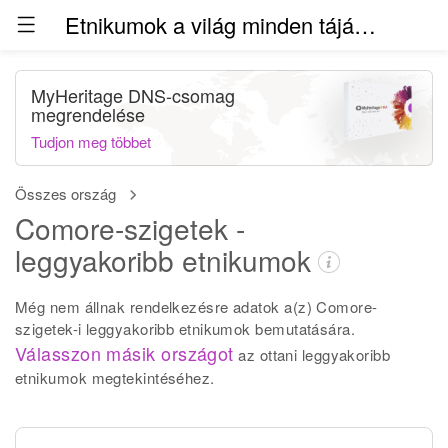
Etnikumok a világ minden táján (béta)
MyHeritage DNS-csomag
megrendelése
Tudjon meg többet
Összes ország
Comore-szigetek -
leggyakoribb etnikumok
Még nem állnak rendelkezésre adatok a(z) Comore-
szigetek-i leggyakoribb etnikumok bemutatására.
Válasszon másik országot
az ottani leggyakoribb
etnikumok megtekintéséhez.