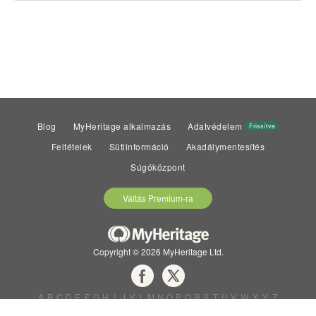
Blog
MyHeritage alkalmazás
Adatvédelem
Frissítve
Feltételek
Sütiinformáció
Akadálymentesítés
Súgóközpont
Váltás Premium-ra
Copyright © 2026 MyHeritage Ltd.
A
B
C
D
E
F
G
H
I
J
K
L
M
N
O
P
Q
R
S
T
U
V
W
X
Y
Z