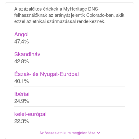
A százalékos értékek a MyHeritage DNS-
felhasználóknak az arányát jelentik Colorado-ban, akik
ezzel az etnikai származással rendelkeznek.
Angol
47.4%
Skandináv
42.8%
Észak- és Nyugat-Európai
40.1%
Ibériai
24.9%
kelet-európai
22.3%
Az összes etnikum megjelenítése