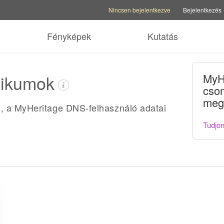
Fiókbeállítások
Súgó lehetőségek
Családi old
Nincsen bejelentkezve
Bejelentkezés
Fényképek
Kutatás
nikumok
MyH
cso
meg
, a MyHeritage DNS-felhasználó adatai
Tudjon