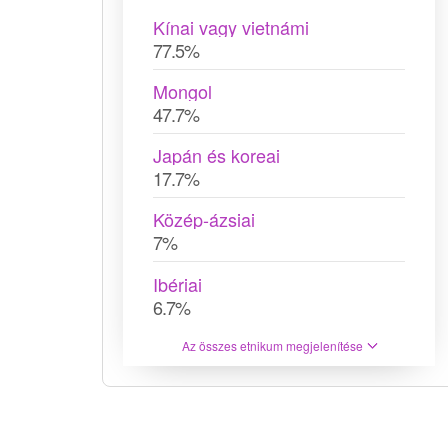
Kínai vagy vietnámi
77.5%
Mongol
47.7%
Japán és koreai
17.7%
Közép-ázsiai
7%
Ibériai
6.7%
Az összes etnikum megjelenítése