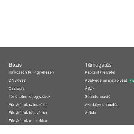
Bázis
Támogatás
Iratkozzon fel ingyenesen
Kapcsolatfelvétel
DNS-teszt
Adatvédelmi nyilatkozat
Fri
Családfa
ÁSZF
Történelmi feljegyzések
Sütiinformáció
Fényképek színezése
Akadálymentesítés
Fényképek feljavítása
Árlista
Fényképek animálása
LiveMemory™