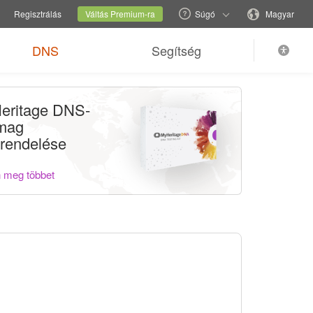
al váltás
Jelenlegi webhely
Nyelv váltása
Regisztrálás
Váltás Premium-ra
Súgó
Magyar
DNS
Segítség
eritage DNS-
mag
rendelése
 meg többet