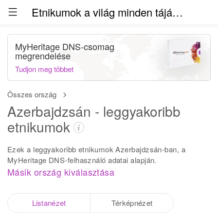
Etnikumok a világ minden táján (béta)
MyHeritage DNS-csomag
megrendelése
Tudjon meg többet
Összes ország
Azerbajdzsán - leggyakoribb
etnikumok
Ezek a leggyakoribb etnikumok Azerbajdzsán-ban, a
MyHeritage DNS-felhasználó adatai alapján.
Másik ország kiválasztása
Listanézet
Térképnézet