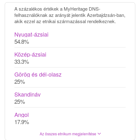
A százalékos értékek a MyHeritage DNS-
felhasználóknak az arányát jelentik Azerbajdzsán-ban,
akik ezzel az etnikai származással rendelkeznek.
Nyugat-ázsiai
54.8%
Közép-ázsiai
33.3%
Görög és dél-olasz
25%
Skandináv
25%
Angol
17.9%
Az összes etnikum megjelenítése