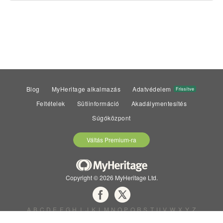
Blog
MyHeritage alkalmazás
Adatvédelem
Frissítve
Feltételek
Sütiinformáció
Akadálymentesítés
Súgóközpont
Váltás Premium-ra
Copyright © 2026 MyHeritage Ltd.
A
B
C
D
E
F
G
H
I
J
K
L
M
N
O
P
Q
R
S
T
U
V
W
X
Y
Z